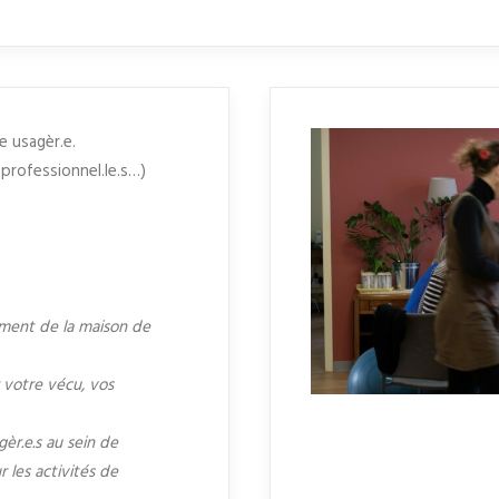
 usagèr.e.
 professionnel.le.s…)
ement de la maison de
 votre vécu, vos
èr.e.s au sein de
r les activités de