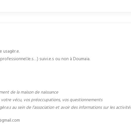
 usagèr.e.
 professionnel.le.s…) suivi.e.s ou non à Doumaïa.
ement de la maison de naissance
r votre vécu, vos préoccupations, vos questionnements
e.s au sein de l’association et avoir des informations sur les activités 
a@gmail.com