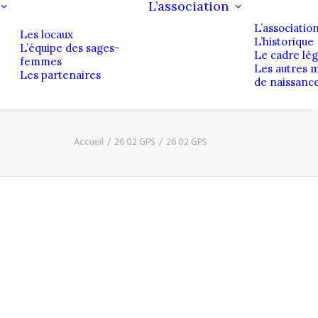
L’association
L’associatio
Les locaux
L’historique
L’équipe des sages-
Le cadre lég
femmes
Les autres 
Les partenaires
de naissanc
Accueil
26 02 GPS
26 02 GPS