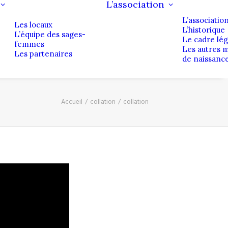
L’association
L’associatio
Les locaux
L’historique
L’équipe des sages-
Le cadre lég
femmes
Les autres 
Les partenaires
de naissanc
Accueil
collation
collation