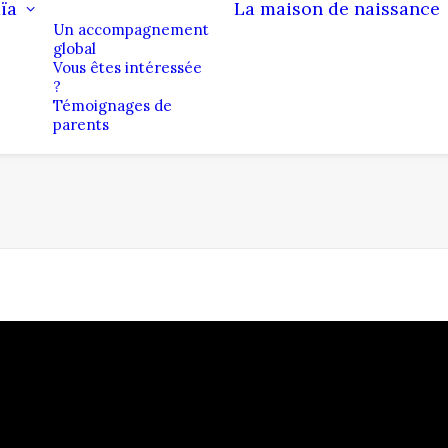
ïa
La maison de naissance
Un accompagnement
global
Vous êtes intéressée
?
Témoignages de
parents