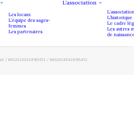
L’association
L’associatio
Les locaux
L’historique
L’équipe des sages-
Le cadre lég
femmes
Les autres 
Les partenaires
de naissanc
il
IMG20240424185452
IMG20240424185452