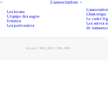
L’association
L’associatio
Les locaux
L’historique
L’équipe des sages-
Le cadre lég
femmes
Les autres 
Les partenaires
de naissanc
Accueil
IMG_6661
IMG_6661