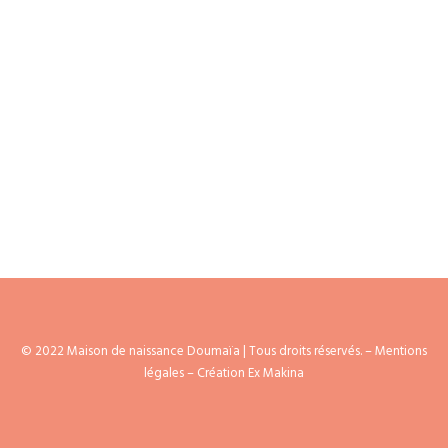
AGENDA
© 2022 Maison de naissance Doumaïa | Tous droits réservés. –
Mentions
légales
– Création Ex Makina