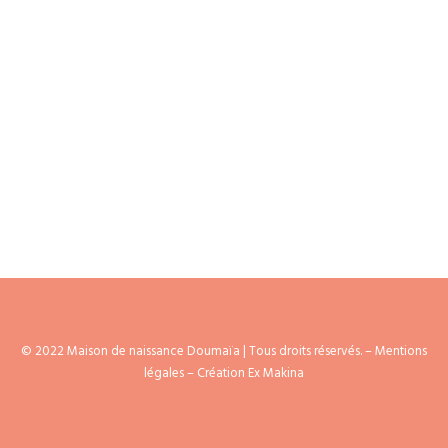
AGENDA
© 2022 Maison de naissance Doumaïa | Tous droits réservés. –
Mentions
légales
– Création Ex Makina