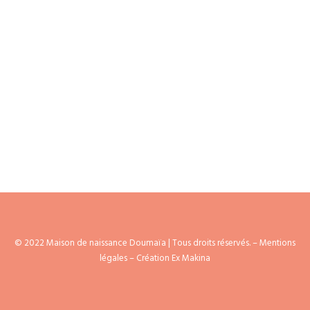
AGENDA
© 2022 Maison de naissance Doumaïa | Tous droits réservés. –
Mentions
légales
– Création Ex Makina