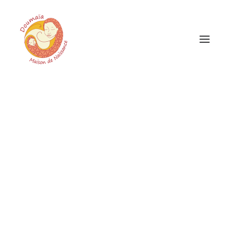
Un accompagnement global
Vous êtes intéressée ?
Témoignages de parents
Les locaux
L’équipe des sages-femmes
Les partenaires
L’association
L’historique
Le cadre légal
Les autres maisons de naissance