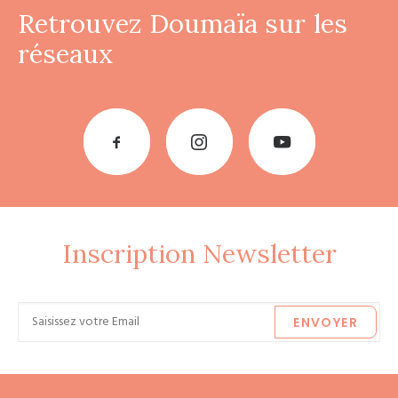
R
e
t
r
o
u
v
e
z
D
o
u
m
a
ï
a
s
u
r
l
e
s
r
é
s
e
a
u
x
Inscription Newsletter