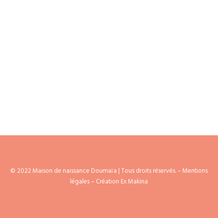
AGENDA
© 2022 Maison de naissance Doumaïa | Tous droits réservés. –
Mentions
légales
– Création Ex Makina