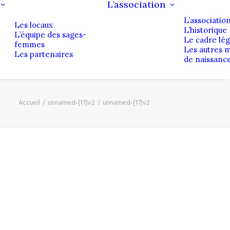
L’association
L’associatio
Les locaux
L’historique
L’équipe des sages-
Le cadre lég
femmes
Les autres 
Les partenaires
de naissanc
Accueil
unnamed-(17)v2
unnamed-(17)v2