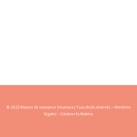
AGENDA
© 2022 Maison de naissance Doumaïa | Tous droits réservés. –
Mentions
légales
– Création Ex Makina