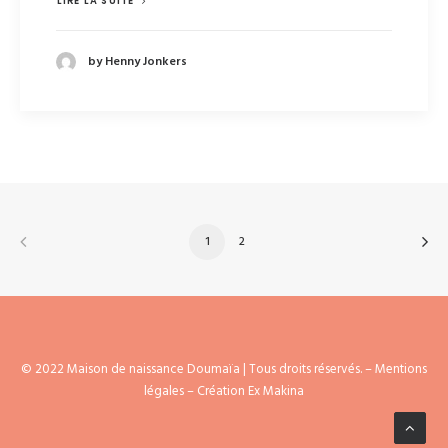
LIRE LA SUITE
by Henny Jonkers
1
2
© 2022 Maison de naissance Doumaïa | Tous droits réservés. –
Mentions
légales
– Création Ex Makina